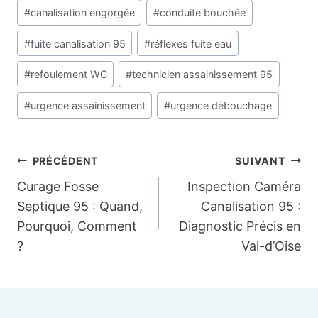
publication :
#
canalisation engorgée
#
conduite bouchée
#
fuite canalisation 95
#
réflexes fuite eau
#
refoulement WC
#
technicien assainissement 95
#
urgence assainissement
#
urgence débouchage
Navigation
PRÉCÉDENT
SUIVANT
Curage Fosse
Inspection Caméra
de
Septique 95 : Quand,
Canalisation 95 :
Pourquoi, Comment
Diagnostic Précis en
l’article
?
Val-d’Oise