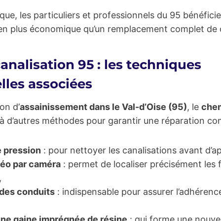
que, les particuliers et professionnels du 95 bénéficie
bien plus économique qu’un remplacement complet de c
nalisation 95 : les techniques
lles associées
on d’
assainissement dans le Val-d’Oise (95)
, le
chem
à d’autres méthodes pour garantir une réparation com
e pression
: pour nettoyer les canalisations avant d’ap
déo par caméra
: permet de localiser précisément les f
,
des conduits
: indispensable pour assurer l’adhérence
’une gaine imprégnée de résine
: qui forme une nouvel