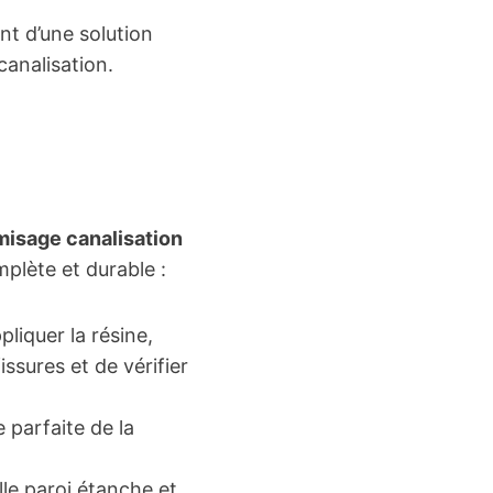
nt d’une solution
analisation.
isage canalisation
plète et durable :
pliquer la résine,
issures et de vérifier
 parfaite de la
le paroi étanche et