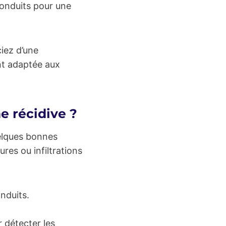
conduits pour une
ciez d’une
nt adaptée aux
e récidive ?
elques bonnes
res ou infiltrations
onduits.
 détecter les