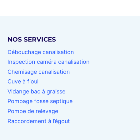
:
RÉFLEXES
AVANT
L’INTERVENTION
–
NOS SERVICES
VAL-
D’OISE
Débouchage canalisation
(95)
Inspection caméra canalisation
Chemisage canalisation
Cuve à fioul
Vidange bac à graisse
Pompage fosse septique
Pompe de relevage
Raccordement à l’égout