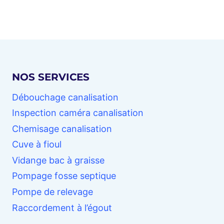
95
:
RÉPARATION
DURABLE
&
FIABLE
NOS SERVICES
EN
VAL-
Débouchage canalisation
D’OISE
Inspection caméra canalisation
Chemisage canalisation
Cuve à fioul
Vidange bac à graisse
Pompage fosse septique
Pompe de relevage
Raccordement à l’égout