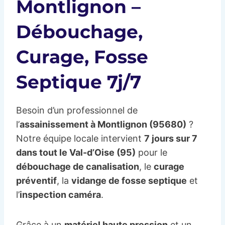
Montlignon –
Débouchage,
Curage, Fosse
Septique 7j/7
Besoin d’un professionnel de
l’
assainissement à Montlignon (95680)
?
Notre équipe locale intervient
7 jours sur 7
dans tout le Val-d’Oise (95)
pour le
débouchage de canalisation
, le
curage
préventif
, la
vidange de fosse septique
et
l’
inspection caméra
.
Grâce à un
matériel haute pression
et un