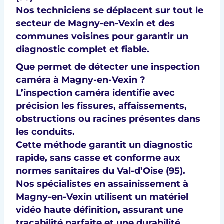
Nos techniciens se déplacent sur tout le
secteur de Magny-en-Vexin et des
communes voisines pour garantir un
diagnostic complet et fiable
.
Que permet de détecter une inspection
caméra à Magny-en-Vexin ?
L’inspection caméra identifie avec
précision les
fissures, affaissements,
obstructions ou racines
présentes dans
les conduits.
Cette méthode garantit un diagnostic
rapide, sans casse et conforme aux
normes sanitaires du Val-d’Oise (95)
.
Nos spécialistes en
assainissement à
Magny-en-Vexin
utilisent un matériel
vidéo haute définition, assurant une
traçabilité parfaite
et une
durabilité