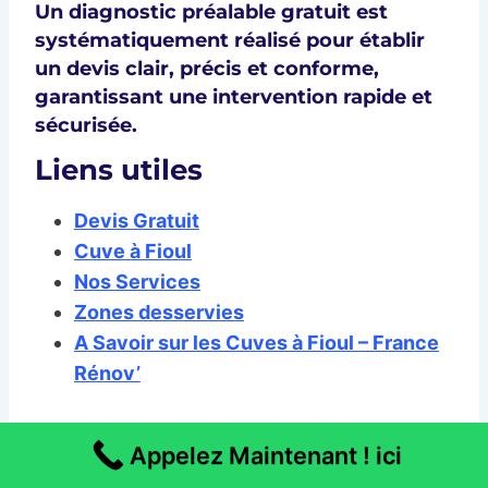
Un
diagnostic préalable gratuit
est
systématiquement réalisé pour établir
un
devis clair, précis et conforme
,
garantissant une intervention
rapide et
sécurisée
.
Liens utiles
Devis Gratuit
Cuve à Fioul
Nos Services
Zones desservies
A Savoir sur les Cuves à Fioul – France
Rénov’
Vidange Bac à Graisse
Appelez Maintenant ! ici