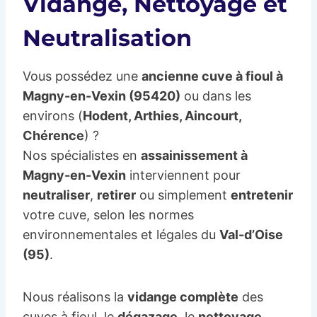
Vidange, Nettoyage et
Neutralisation
Vous possédez une
ancienne cuve à fioul à
Magny-en-Vexin (95420)
ou dans les
environs (
Hodent, Arthies, Aincourt,
Chérence
) ?
Nos spécialistes en
assainissement à
Magny-en-Vexin
interviennent pour
neutraliser
,
retirer
ou simplement
entretenir
votre cuve, selon les normes
environnementales et légales du
Val-d’Oise
(95)
.
Nous réalisons la
vidange complète
des
cuves à fioul, le
dégazage
, le
nettoyage