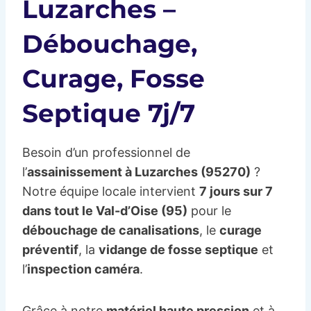
Luzarches –
Débouchage,
Curage, Fosse
Septique 7j/7
Besoin d’un professionnel de
l’
assainissement à Luzarches (95270)
?
Notre équipe locale intervient
7 jours sur 7
dans tout le Val-d’Oise (95)
pour le
débouchage de canalisations
, le
curage
préventif
, la
vidange de fosse septique
et
l’
inspection caméra
.
Grâce à notre
matériel haute pression
et à