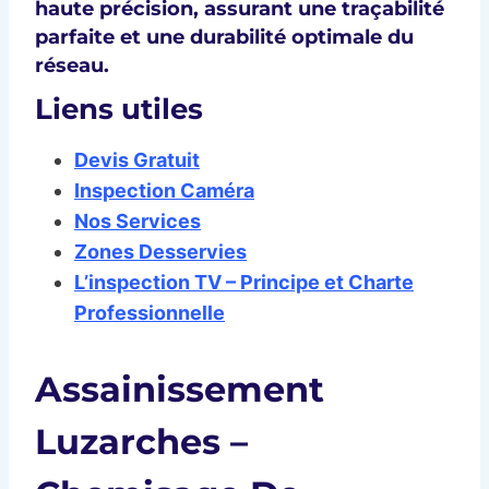
haute précision
, assurant une traçabilité
parfaite et une
durabilité optimale
du
réseau.
Liens utiles
Devis Gratuit
Inspection Caméra
Nos Services
Zones Desservies
L’inspection TV – Principe et Charte
Professionnelle
Assainissement
Luzarches –