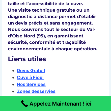
taille et l’accessibilité de la cuve.
Une
visite technique gratuite
ou un
diagnostic à distance
permet d’établir
un devis précis et sans engagement.
Nous couvrons tout le
secteur du Val-
d’Oise Nord (95)
, en garantissant
sécurité, conformité
et
traçabilité
environnementale
à chaque opération.
Liens utiles
Devis Gratuit
Cuve à Fioul
Nos Services
Zones desservies
A Savoir sur les Cuves à Fioul – France
Appelez Maintenant ! ici
Rénov’